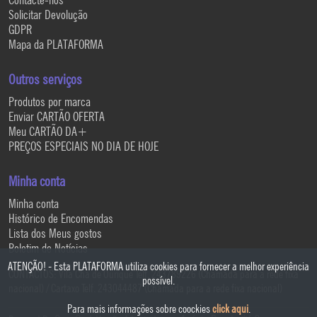
Solicitar Devolução
GDPR
Mapa da PLATAFORMA
Outros serviços
Produtos por marca
Enviar CARTÃO OFERTA
Meu CARTÃO DA+
PREÇOS ESPECIAIS NO DIA DE HOJE
Minha conta
Minha conta
Histórico de Encomendas
Lista dos Meus gostos
Boletim de Notícias
ATENÇÃO! - Esta PLATAFORMA utiliza cookies para fornecer a melhor experiência
CONTACTOS: Vila Chã de Ourique Telf. 243789226 (Chamada para a rede fixa
possível.
nacional) / Cartaxo Telf. 243044487 (Chamada para a rede fixa nacional)
Para mais informações sobre coockies
click aqui
.