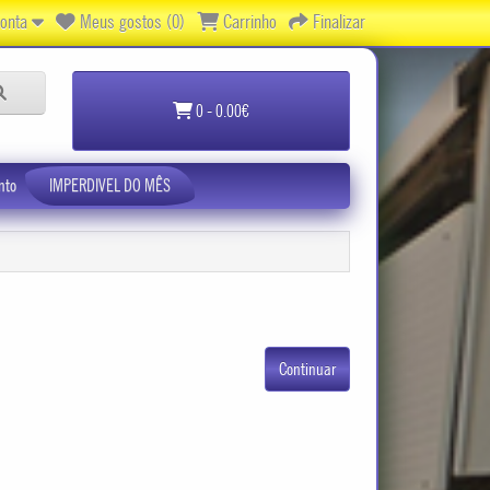
onta
Meus gostos (0)
Carrinho
Finalizar
0 - 0.00€
nto
IMPERDIVEL DO MÊS
Continuar