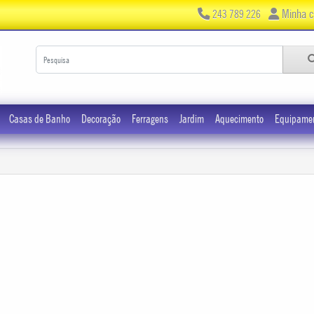
Minha c
243 789 226
Casas de Banho
Decoração
Ferragens
Jardim
Aquecimento
Equipame