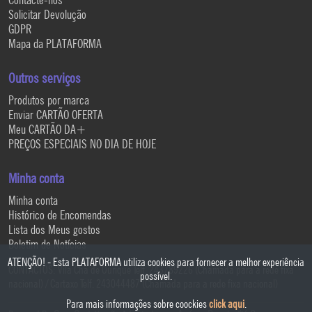
Solicitar Devolução
GDPR
Mapa da PLATAFORMA
Outros serviços
Produtos por marca
Enviar CARTÃO OFERTA
Meu CARTÃO DA+
PREÇOS ESPECIAIS NO DIA DE HOJE
Minha conta
Minha conta
Histórico de Encomendas
Lista dos Meus gostos
Boletim de Notícias
ATENÇÃO! - Esta PLATAFORMA utiliza cookies para fornecer a melhor experiência
CONTACTOS: Vila Chã de Ourique Telf. 243789226 (Chamada para a rede fixa
possível.
nacional) / Cartaxo Telf. 243044487 (Chamada para a rede fixa nacional)
Para mais informações sobre coockies
click aqui
.